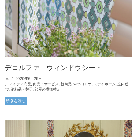
デコルファ ウィンドウシート
里
2020年6月29日
アイデア商品
,
商品・サービス
,
新商品
,
withコロナ
,
ステイホーム
,
室内遊
び
,
消耗品・替刃
,
部屋の模様替え
続きを読む