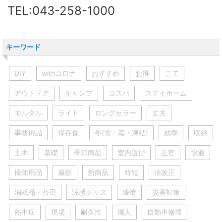
TEL:043-258-1000
キーワード
DIY
withコロナ
おすすめ
お得
こて
アウトドア
キャンプ
コスパ
ステイホーム
モルタル
ライト
ロングセラー
丈夫
事務用品
保存食
冬(雪・霜・凍結)
効率
収納
土木
基礎
季節商品
室内遊び
左官
快適
掃除用品
撮影
新商品
時短
法改正
消耗品・替刃
涼感グッズ
漆喰
災害対策
熱中症
現場
耐久性
職人
自動車修理