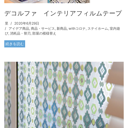
デコルファ インテリアフィルムテープ
里
2020年6月29日
アイデア商品
,
商品・サービス
,
新商品
,
withコロナ
,
ステイホーム
,
室内遊
び
,
消耗品・替刃
,
部屋の模様替え
続きを読む