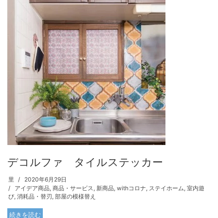
デコルファ タイルステッカー
里
2020年6月29日
アイデア商品
,
商品・サービス
,
新商品
,
withコロナ
,
ステイホーム
,
室内遊
び
,
消耗品・替刃
,
部屋の模様替え
続きを読む