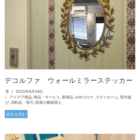
デコルファ ウォールミラーステッカー
里
2020年6月29日
アイデア商品
,
商品・サービス
,
新商品
,
withコロナ
,
ステイホーム
,
室内遊
び
,
消耗品・替刃
,
部屋の模様替え
続きを読む