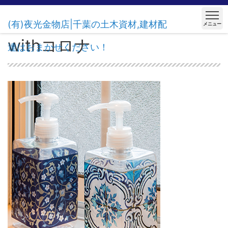
(有)夜光金物店|千葉の土木資材,建材配
メニュー
withコロナ
達はおまかせください！