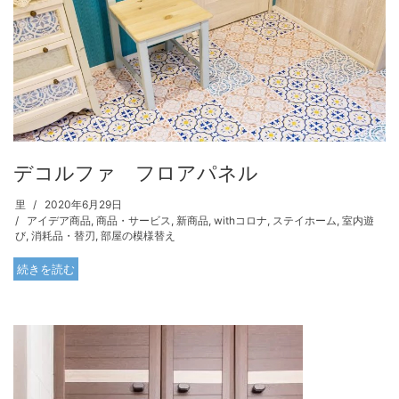
デコルファ フロアパネル
里
2020年6月29日
アイデア商品
,
商品・サービス
,
新商品
,
withコロナ
,
ステイホーム
,
室内遊
び
,
消耗品・替刃
,
部屋の模様替え
続きを読む