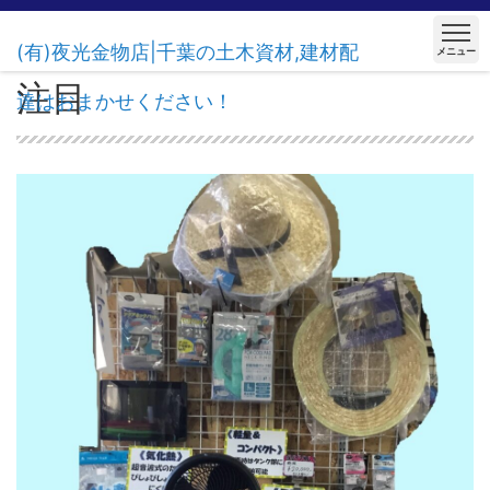
(有)夜光金物店|千葉の土木資材,建材配
メニュー
注目
達はおまかせください！