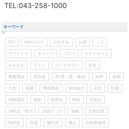
TEL:043-258-1000
キーワード
DIY
withコロナ
おすすめ
お得
こて
アウトドア
キャンプ
コスパ
ステイホーム
モルタル
ライト
ロングセラー
丈夫
事務用品
保存食
冬(雪・霜・凍結)
効率
収納
土木
基礎
季節商品
室内遊び
左官
快適
掃除用品
撮影
新商品
時短
法改正
消耗品・替刃
涼感グッズ
漆喰
災害対策
熱中症
現場
耐久性
職人
自動車修理