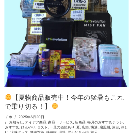
【夏物商品販売中！今年の猛暑もこれ
で乗り切る！】
チホ
2025年6月20日
お知らせ
,
アイデア商品
,
商品・サービス
,
新商品
,
毎月のおすすめチラシ
,
おすすめ
,
ひんやり
,
ミスト
,
一見の価値あり
,
夏
,
店頭
,
快適
,
扇風機
,
注目
,
涼し
い
,
涼感グッズ
,
災害対策
,
熱中症
,
現場
,
買わなきゃ損
,
首元