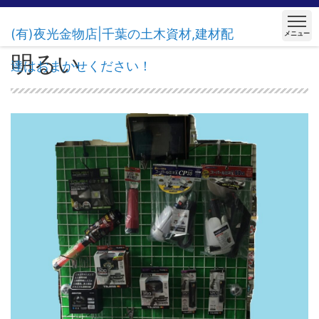
(有)夜光金物店|千葉の土木資材,建材配
メニュー
明るい
達はおまかせください！