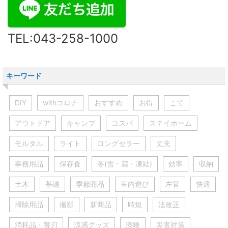
TEL:043-258-1000
キーワード
DIY
withコロナ
おすすめ
お得
こて
アウトドア
キャンプ
コスパ
ステイホーム
モルタル
ライト
ロングセラー
丈夫
事務用品
保存食
冬(雪・霜・凍結)
効率
収納
土木
基礎
季節商品
室内遊び
左官
快適
掃除用品
撮影
新商品
時短
法改正
消耗品・替刃
涼感グッズ
漆喰
災害対策