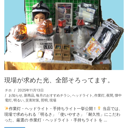
現場が求めた光、全部そろってます。
チホ
2025年11月13日
お知らせ
,
新商品
,
毎月のおすすめチラシ
,
ヘッドライト
,
作業灯
,
夜間
,
懐中
電灯
,
明るい
,
災害対策
,
照明
,
現場
作業灯・ヘッドライト・手持ちライト一挙公開！
当店では、
現場で求められる「明るさ」「使いやすさ」「耐久性」にこだわ
った、厳選の 作業灯・ヘッドライト・手持ちライト を ...