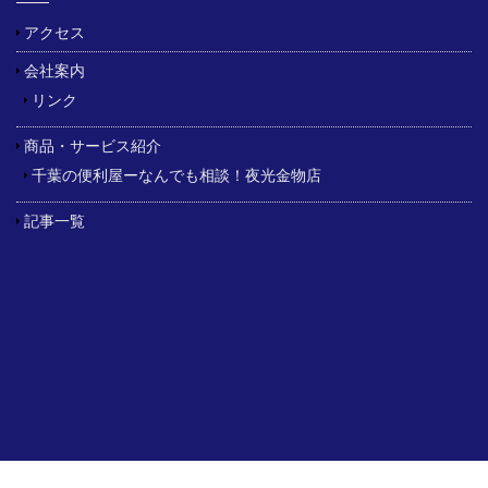
アクセス
会社案内
リンク
商品・サービス紹介
千葉の便利屋ーなんでも相談！夜光金物店
記事一覧
Copyright © (有)夜光金物店|千葉の土木資材,建材配達はおまかせ