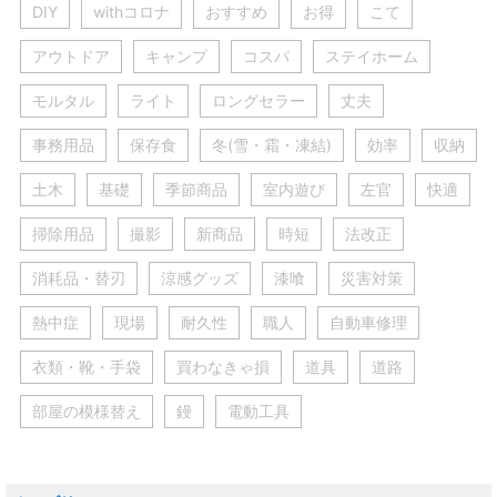
DIY
withコロナ
おすすめ
お得
こて
アウトドア
キャンプ
コスパ
ステイホーム
モルタル
ライト
ロングセラー
丈夫
事務用品
保存食
冬(雪・霜・凍結)
効率
収納
土木
基礎
季節商品
室内遊び
左官
快適
掃除用品
撮影
新商品
時短
法改正
消耗品・替刃
涼感グッズ
漆喰
災害対策
熱中症
現場
耐久性
職人
自動車修理
衣類・靴・手袋
買わなきゃ損
道具
道路
部屋の模様替え
鏝
電動工具