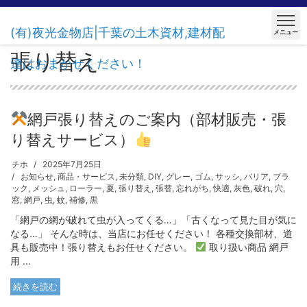
(有)夜光金物店|千葉の土木資材,建材配
メニュー
張り替え
達はおまかせください！
網戸張り替えのご案内（部材販売・張
り替えサービス）
チホ
2025年7月25日
お知らせ
,
商品・サービス
,
未分類
,
DIY
,
グレー
,
ゴム
,
サッシ
,
バリア
,
ブラ
ック
,
メッシュ
,
ローラー
,
夏
,
張り替え
,
張替
,
忘れがち
,
快適
,
灰色
,
破れ
,
穴
,
窓
,
網戸
,
虫
,
蚊
,
補修
,
黒
「網戸の網が破れて虫が入ってくる…」「古くなって見た目が気に
なる…」 そんな時は、当店にお任せください！ 各種交換部材、道
具も販売中！張り替えもお任せください。
取り扱い商品 網戸
用 ...
続きを読む