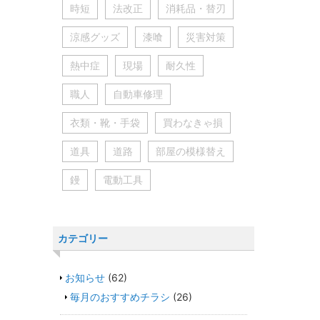
時短
法改正
消耗品・替刃
涼感グッズ
漆喰
災害対策
熱中症
現場
耐久性
職人
自動車修理
衣類・靴・手袋
買わなきゃ損
道具
道路
部屋の模様替え
鏝
電動工具
カテゴリー
お知らせ
(62)
毎月のおすすめチラシ
(26)