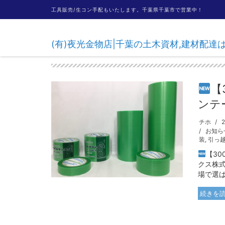
工具販売/生コン手配もいたします。千葉県千葉市で営業中！
引っ越し
(有)夜光金物店|千葉の土木資材,建材配
【
ンテ
チホ
お知ら
装
,
引っ
【3
クス株式
場で選ば
続きを