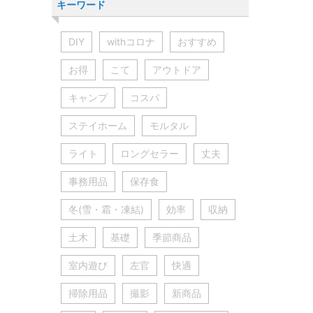
キーワード
DIY
withコロナ
おすすめ
お得
こて
アウトドア
キャンプ
コスパ
ステイホーム
モルタル
ライト
ロングセラー
丈夫
事務用品
保存食
冬(雪・霜・凍結)
効率
収納
土木
基礎
季節商品
室内遊び
左官
快適
掃除用品
撮影
新商品