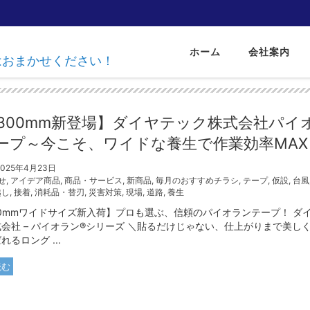
ホーム
会社案内
達はおまかせください！
300mm新登場】ダイヤテック株式会社パイ
ープ～今こそ、ワイドな養生で作業効率MAX
2025年4月23日
せ
,
アイデア商品
,
商品・サービス
,
新商品
,
毎月のおすすめチラシ
,
テープ
,
仮設
,
台風
越し
,
接着
,
消耗品・替刃
,
災害対策
,
現場
,
道路
,
養生
00mmワイドサイズ新入荷】プロも選ぶ、信頼のパイオランテープ！ ダ
会社 – パイオラン®シリーズ ＼貼るだけじゃない、仕上がりまで美し
れるロング ...
読む