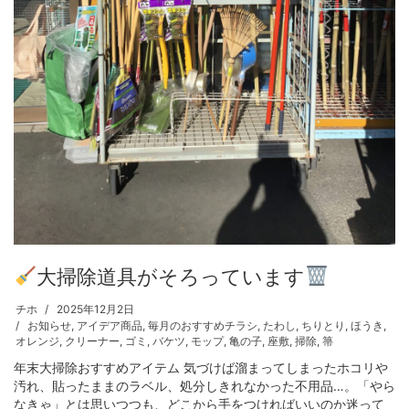
大掃除道具がそろっています
チホ
2025年12月2日
お知らせ
,
アイデア商品
,
毎月のおすすめチラシ
,
たわし
,
ちりとり
,
ほうき
,
オレンジ
,
クリーナー
,
ゴミ
,
バケツ
,
モップ
,
亀の子
,
座敷
,
掃除
,
箒
年末大掃除おすすめアイテム 気づけば溜まってしまったホコリや
汚れ、貼ったままのラベル、処分しきれなかった不用品…。「やら
なきゃ」とは思いつつも、どこから手をつければいいのか迷って