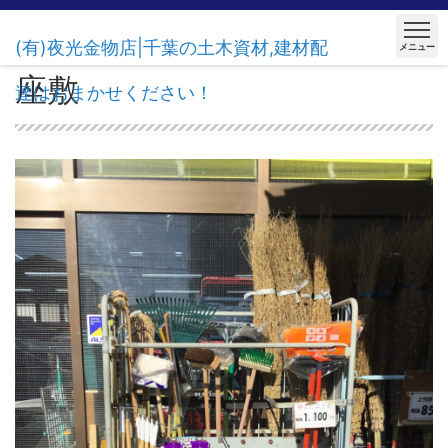
(有)夜光金物店|千葉の土木資材,建材配
メニュー
座敷
達はおまかせください！