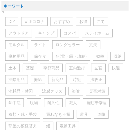
キーワード
DIY
withコロナ
おすすめ
お得
こて
アウトドア
キャンプ
コスパ
ステイホーム
モルタル
ライト
ロングセラー
丈夫
事務用品
保存食
冬(雪・霜・凍結)
効率
収納
土木
基礎
季節商品
室内遊び
左官
快適
掃除用品
撮影
新商品
時短
法改正
消耗品・替刃
涼感グッズ
漆喰
災害対策
熱中症
現場
耐久性
職人
自動車修理
衣類・靴・手袋
買わなきゃ損
道具
道路
部屋の模様替え
鏝
電動工具