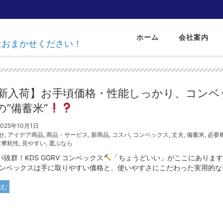
ホーム
会社案内
達はおまかせください！
新入荷】お手頃価格・性能しっかり、コンベ
の”備蓄米”
2025年10月1日
せ
,
アイデア商品
,
商品・サービス
,
新商品
,
コスパ
,
コンベックス
,
丈夫
,
備蓄米
,
必要
耐摩耗性
,
見やすい
,
選ぶなら
抜群！KDS GGRV コンベックス
「ちょうどいい」がここにあります
コンベックスは手に取りやすい価格と、使いやすさにこだわった実用的な一本
読む