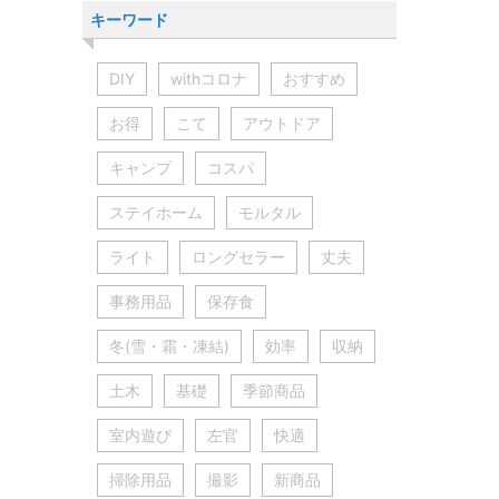
キーワード
DIY
withコロナ
おすすめ
お得
こて
アウトドア
キャンプ
コスパ
ステイホーム
モルタル
ライト
ロングセラー
丈夫
事務用品
保存食
冬(雪・霜・凍結)
効率
収納
土木
基礎
季節商品
室内遊び
左官
快適
掃除用品
撮影
新商品