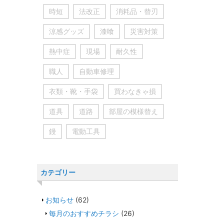
時短
法改正
消耗品・替刃
涼感グッズ
漆喰
災害対策
熱中症
現場
耐久性
職人
自動車修理
衣類・靴・手袋
買わなきゃ損
道具
道路
部屋の模様替え
鏝
電動工具
カテゴリー
お知らせ
(62)
毎月のおすすめチラシ
(26)