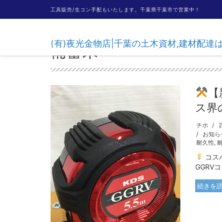
工具販売/生コン手配もいたします。千葉県千葉市で営業中！
(有)夜光金物店|千葉の土木資材,建材配
備蓄米
【
ス界
チホ
お知ら
耐久性
,
コスパ
GGRV
続きを