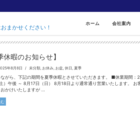
ホーム
会社案内
達はおまかせください！
】
季休暇のお知らせ】
2025年8月8日
未分類
,
お休み
,
お盆
,
休日
,
夏季
ながら、下記の期間を夏季休暇とさせていただきます。 ■休業期間：20
土）午後 ～ 8月17日（日） 8月18日より通常通り営業いたします。 お
おかけいたしますが ...
読む