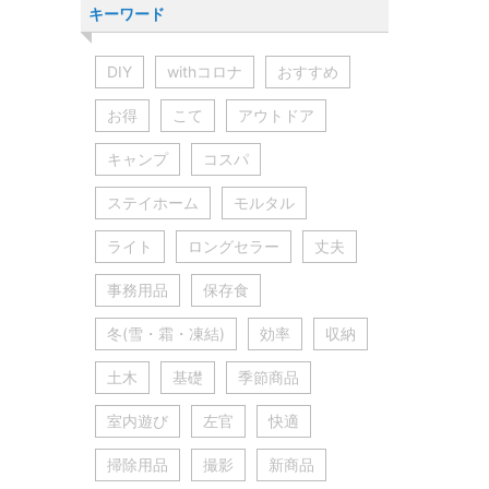
キーワード
DIY
withコロナ
おすすめ
お得
こて
アウトドア
キャンプ
コスパ
ステイホーム
モルタル
ライト
ロングセラー
丈夫
事務用品
保存食
冬(雪・霜・凍結)
効率
収納
土木
基礎
季節商品
室内遊び
左官
快適
掃除用品
撮影
新商品