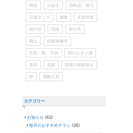
時短
法改正
消耗品・替刃
涼感グッズ
漆喰
災害対策
熱中症
現場
耐久性
職人
自動車修理
衣類・靴・手袋
買わなきゃ損
道具
道路
部屋の模様替え
鏝
電動工具
カテゴリー
お知らせ
(62)
毎月のおすすめチラシ
(26)