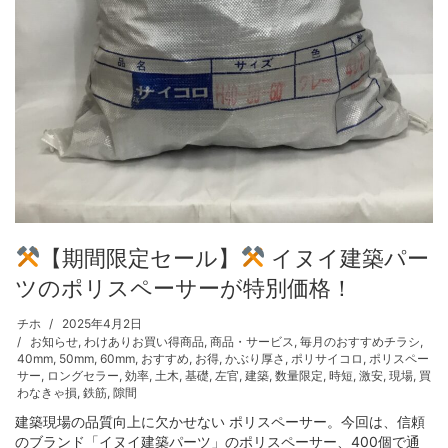
【期間限定セール】
イヌイ建築パー
ツのポリスペーサーが特別価格！
チホ
2025年4月2日
お知らせ
,
わけありお買い得商品
,
商品・サービス
,
毎月のおすすめチラシ
,
40mm
,
50mm
,
60mm
,
おすすめ
,
お得
,
かぶり厚さ
,
ポリサイコロ
,
ポリスペー
サー
,
ロングセラー
,
効率
,
土木
,
基礎
,
左官
,
建築
,
数量限定
,
時短
,
激安
,
現場
,
買
わなきゃ損
,
鉄筋
,
隙間
建築現場の品質向上に欠かせない ポリスペーサー。今回は、信頼
のブランド「イヌイ建築パーツ」のポリスペーサー、400個で通