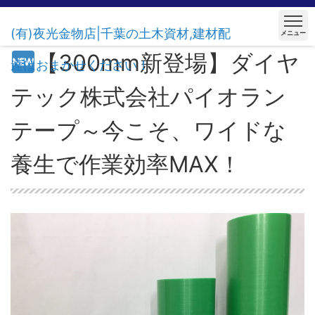
(有)夜光金物店|千葉の土木資材,建材配
メニュー
【300mm新登場】ダイヤ
達はおまかせください！
テック株式会社パイオラン
テープ～今こそ、ワイドな
養生で作業効率MAX！