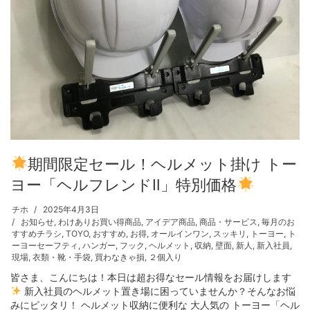
期間限定セール！ヘルメット掛け トー
ヨー「ヘルフレンドⅡ」特別価格
チホ
2025年4月3日
お知らせ
,
わけありお買い得商品
,
アイデア商品
,
商品・サービス
,
毎月のお
すすめチラシ
,
TOYO
,
おすすめ
,
お得
,
オールインワン
,
スッキリ
,
トーヨー
,
ト
ーヨーセーフティ
,
ハンガー
,
フック
,
ヘルメット
,
収納
,
壁面
,
新人
,
新入社員
,
現場
,
衣類・靴・手袋
,
買わなきゃ損
,
２個入り
皆さま、こんにちは！本日は超お得なセール情報をお届けします
新入社員のヘルメット置き場に困っていませんか？そんなお悩
みにピッタリ！ ヘルメット収納に便利な 大人気の トーヨー「ヘル