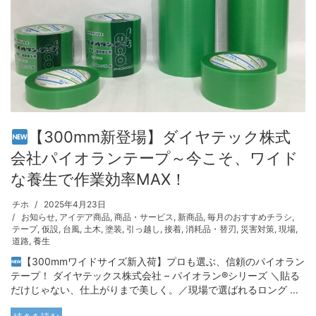
【300mm新登場】ダイヤテック株式
会社パイオランテープ～今こそ、ワイド
な養生で作業効率MAX！
チホ
2025年4月23日
お知らせ
,
アイデア商品
,
商品・サービス
,
新商品
,
毎月のおすすめチラシ
,
テープ
,
仮設
,
台風
,
土木
,
塗装
,
引っ越し
,
接着
,
消耗品・替刃
,
災害対策
,
現場
,
道路
,
養生
【300mmワイドサイズ新入荷】プロも選ぶ、信頼のパイオラン
テープ！ ダイヤテックス株式会社 – パイオラン®シリーズ ＼貼る
だけじゃない、仕上がりまで美しく。／現場で選ばれるロング ...