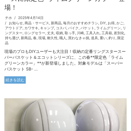
場！
チホ
2025年4月14日
お知らせ
,
商品・サービス
,
新商品
,
毎月のおすすめチラシ
,
DIY
,
お得
,
かご
,
アウトドア
,
カワサキ
,
キャンプ
,
コスパ
,
バイク
,
バケット
,
ライムグリーン
,
リ
ングスター
,
ロングセラー
,
丈夫
,
収納
,
取っ手
,
川崎
,
工具入れ
,
工具箱
,
差別化
,
持ち運び
,
新商品
,
春
,
現場
,
耐久性
,
職人
,
買わなきゃ損
,
道具
,
重い
,
釣り
,
限定
品
現場のプロもDIYユーザーも大注目！収納の定番リングスタースー
パーバスケット＆エコットシリーズに、この春**限定色「ライム
グリーンカラー」**が新登場しました。対象モデルは「スーパー
バスケット SB- ...
続きを読む