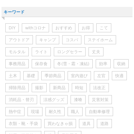
キーワード
DIY
withコロナ
おすすめ
お得
こて
アウトドア
キャンプ
コスパ
ステイホーム
モルタル
ライト
ロングセラー
丈夫
事務用品
保存食
冬(雪・霜・凍結)
効率
収納
土木
基礎
季節商品
室内遊び
左官
快適
掃除用品
撮影
新商品
時短
法改正
消耗品・替刃
涼感グッズ
漆喰
災害対策
熱中症
現場
耐久性
職人
自動車修理
衣類・靴・手袋
買わなきゃ損
道具
道路