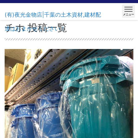
(有)夜光金物店|千葉の土木資材,建材配
メニュー
チホ 投稿一覧
達はおまかせください！