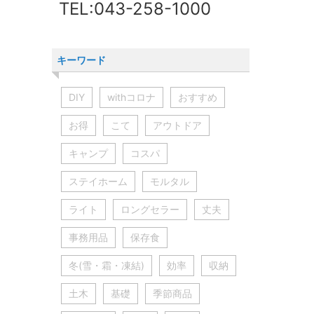
TEL:043-258-1000
キーワード
DIY
withコロナ
おすすめ
お得
こて
アウトドア
キャンプ
コスパ
ステイホーム
モルタル
ライト
ロングセラー
丈夫
事務用品
保存食
冬(雪・霜・凍結)
効率
収納
土木
基礎
季節商品