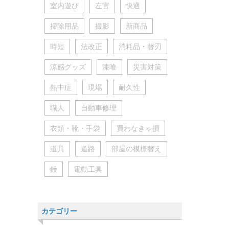
室内遊び
左官
快適
掃除用品
撮影
新商品
時短
法改正
消耗品・替刃
涼感グッズ
漆喰
災害対策
熱中症
現場
耐久性
職人
自動車修理
衣類・靴・手袋
買わなきゃ損
道具
道路
部屋の模様替え
鏝
電動工具
カテゴリー