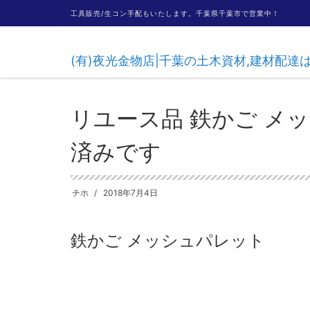
工具販売/生コン手配もいたします。千葉県千葉市で営業中！
(有)夜光金物店|千葉の土木資材,建材配
HOME
商品・サービス
リユース商品
リユース品 鉄か
リユース品 鉄かご メ
済みです
チホ
2018年7月4日
鉄かご メッシュパレット