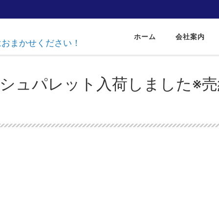
ホーム
会社案内
達はおまかせください！
ご メッシュパレット入荷しました※売約済みです
ッシュパレット入荷しました※売