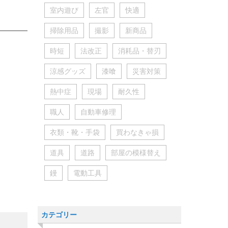
室内遊び
左官
快適
掃除用品
撮影
新商品
時短
法改正
消耗品・替刃
。
涼感グッズ
漆喰
災害対策
熱中症
現場
耐久性
職人
自動車修理
衣類・靴・手袋
買わなきゃ損
道具
道路
部屋の模様替え
鏝
電動工具
カテゴリー