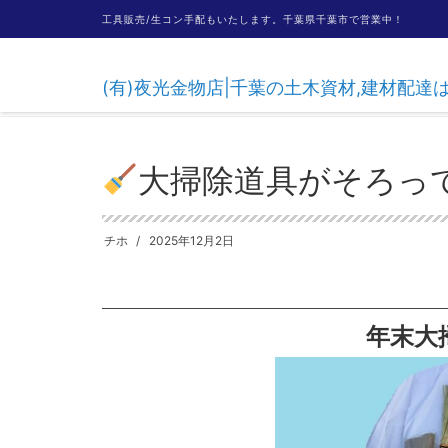
工具販売/生コン手配もいたします。千葉県千葉市で営業中！
(有)夜光金物店|千葉の土木資材,建材配
HOME
お知らせ
大掃除道具がそろっています
大掃除道具がそろっ
チホ
2025年12月2日
年末大